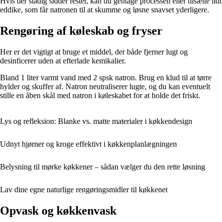
Hvis der stadig sidder rester, kan du gentage processen eller tilsætte lidt
eddike, som får natronen til at skumme og løsne snavset yderligere.
Rengøring af køleskab og fryser
Her er det vigtigt at bruge et middel, der både fjerner lugt og
desinficerer uden at efterlade kemikalier.
Bland 1 liter varmt vand med 2 spsk natron. Brug en klud til at tørre
hylder og skuffer af. Natron neutraliserer lugte, og du kan eventuelt
stille en åben skål med natron i køleskabet for at holde det friskt.
Lys og refleksion: Blanke vs. matte materialer i køkkendesign
Udnyt hjørner og kroge effektivt i køkkenplanlægningen
Belysning til mørke køkkener – sådan vælger du den rette løsning
Lav dine egne naturlige rengøringsmidler til køkkenet
Opvask og køkkenvask