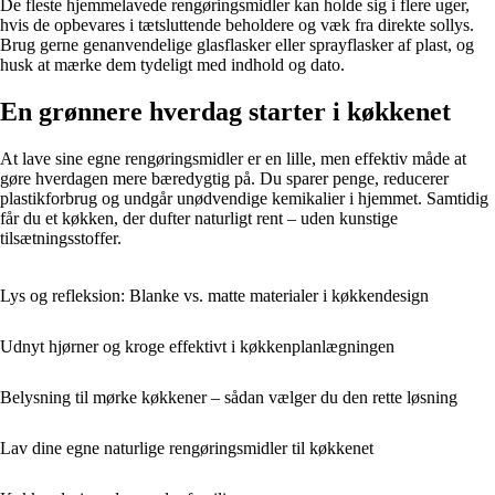
De fleste hjemmelavede rengøringsmidler kan holde sig i flere uger,
hvis de opbevares i tætsluttende beholdere og væk fra direkte sollys.
Brug gerne genanvendelige glasflasker eller sprayflasker af plast, og
husk at mærke dem tydeligt med indhold og dato.
En grønnere hverdag starter i køkkenet
At lave sine egne rengøringsmidler er en lille, men effektiv måde at
gøre hverdagen mere bæredygtig på. Du sparer penge, reducerer
plastikforbrug og undgår unødvendige kemikalier i hjemmet. Samtidig
får du et køkken, der dufter naturligt rent – uden kunstige
tilsætningsstoffer.
Lys og refleksion: Blanke vs. matte materialer i køkkendesign
Udnyt hjørner og kroge effektivt i køkkenplanlægningen
Belysning til mørke køkkener – sådan vælger du den rette løsning
Lav dine egne naturlige rengøringsmidler til køkkenet