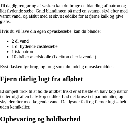
Til daglig rengøring af vasken kan du bruge en blanding af natron og
lidt flydende sæbe. Gnid blandingen på med en svamp, skyl efter med
varmt vand, og afslut med et skvæt eddike for at fjerne kalk og give
glans.
Hvis du vil lave din egen opvaskesæbe, kan du blande:
2 dl vand
1 dl flydende castilesæbe
1 tsk natron
10 dråber æterisk olie (fx citron eller lavendel)
Ryst flasken før brug, og brug som almindelig opvaskemiddel.
Fjern dårlig lugt fra afløbet
Et simpelt trick til at holde afløbet friskt er at hælde en halv kop natron
i efterfulgt af en halv kop eddike. Lad det bruse i et par minutter, og
skyl derefter med kogende vand. Det løsner fedt og fjerner lugt – helt
uden kemikalier.
Opbevaring og holdbarhed