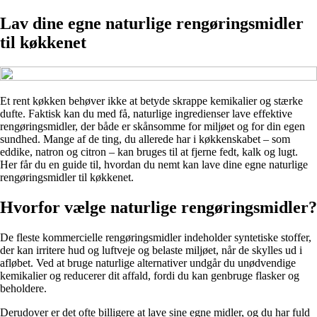
Lav dine egne naturlige rengøringsmidler
til køkkenet
Et rent køkken behøver ikke at betyde skrappe kemikalier og stærke
dufte. Faktisk kan du med få, naturlige ingredienser lave effektive
rengøringsmidler, der både er skånsomme for miljøet og for din egen
sundhed. Mange af de ting, du allerede har i køkkenskabet – som
eddike, natron og citron – kan bruges til at fjerne fedt, kalk og lugt.
Her får du en guide til, hvordan du nemt kan lave dine egne naturlige
rengøringsmidler til køkkenet.
Hvorfor vælge naturlige rengøringsmidler?
De fleste kommercielle rengøringsmidler indeholder syntetiske stoffer,
der kan irritere hud og luftveje og belaste miljøet, når de skylles ud i
afløbet. Ved at bruge naturlige alternativer undgår du unødvendige
kemikalier og reducerer dit affald, fordi du kan genbruge flasker og
beholdere.
Derudover er det ofte billigere at lave sine egne midler, og du har fuld