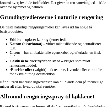
kontrol over, hvad de indeholder. Det giver en ren samvittighed – både
over for hjemmet og naturen.
Grundingredienserne i naturlig rengøring
De fleste naturlige rengøringsmidler kan laves ud fra nogle få
basisprodukter:
Eddike
– opløser kalk og fjerner fedt.
Natron (bicarbonat)
– virker mildt slibende og neutraliserer
lugt.
Citron
– har antibakterielle egenskaber og efterlader en frisk
duft.
Castilesæbe eller flydende sæbe
– bruges som mildt
rengøringsmiddel.
Æteriske olier
(valgfrit) – fx tea tree, lavendel eller citronolie
for ekstra duft og desinfektion.
Når du først har disse ingredienser, kan du blande dem på forskellige
måder alt efter, hvad du skal rengøre.
Allround rengøringsspray til køkkenet
En god basis-spray kan bruges til de fleste overflader – fra bordplader