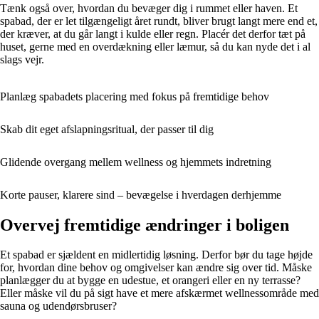
Tænk også over, hvordan du bevæger dig i rummet eller haven. Et
spabad, der er let tilgængeligt året rundt, bliver brugt langt mere end et,
der kræver, at du går langt i kulde eller regn. Placér det derfor tæt på
huset, gerne med en overdækning eller læmur, så du kan nyde det i al
slags vejr.
Planlæg spabadets placering med fokus på fremtidige behov
Skab dit eget afslapningsritual, der passer til dig
Glidende overgang mellem wellness og hjemmets indretning
Korte pauser, klarere sind – bevægelse i hverdagen derhjemme
Overvej fremtidige ændringer i boligen
Et spabad er sjældent en midlertidig løsning. Derfor bør du tage højde
for, hvordan dine behov og omgivelser kan ændre sig over tid. Måske
planlægger du at bygge en udestue, et orangeri eller en ny terrasse?
Eller måske vil du på sigt have et mere afskærmet wellnessområde med
sauna og udendørsbruser?