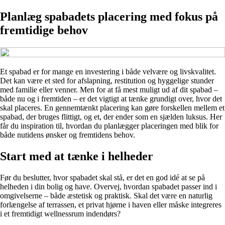
Planlæg spabadets placering med fokus på
fremtidige behov
Et spabad er for mange en investering i både velvære og livskvalitet.
Det kan være et sted for afslapning, restitution og hyggelige stunder
med familie eller venner. Men for at få mest muligt ud af dit spabad –
både nu og i fremtiden – er det vigtigt at tænke grundigt over, hvor det
skal placeres. En gennemtænkt placering kan gøre forskellen mellem et
spabad, der bruges flittigt, og et, der ender som en sjælden luksus. Her
får du inspiration til, hvordan du planlægger placeringen med blik for
både nutidens ønsker og fremtidens behov.
Start med at tænke i helheder
Før du beslutter, hvor spabadet skal stå, er det en god idé at se på
helheden i din bolig og have. Overvej, hvordan spabadet passer ind i
omgivelserne – både æstetisk og praktisk. Skal det være en naturlig
forlængelse af terrassen, et privat hjørne i haven eller måske integreres
i et fremtidigt wellnessrum indendørs?