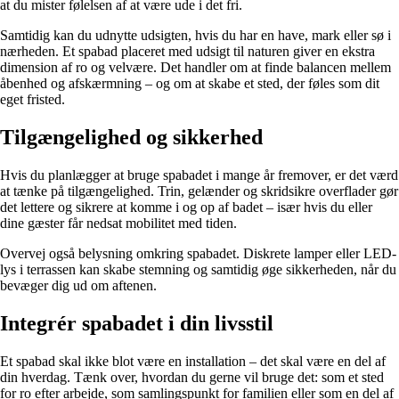
at du mister følelsen af at være ude i det fri.
Samtidig kan du udnytte udsigten, hvis du har en have, mark eller sø i
nærheden. Et spabad placeret med udsigt til naturen giver en ekstra
dimension af ro og velvære. Det handler om at finde balancen mellem
åbenhed og afskærmning – og om at skabe et sted, der føles som dit
eget fristed.
Tilgængelighed og sikkerhed
Hvis du planlægger at bruge spabadet i mange år fremover, er det værd
at tænke på tilgængelighed. Trin, gelænder og skridsikre overflader gør
det lettere og sikrere at komme i og op af badet – især hvis du eller
dine gæster får nedsat mobilitet med tiden.
Overvej også belysning omkring spabadet. Diskrete lamper eller LED-
lys i terrassen kan skabe stemning og samtidig øge sikkerheden, når du
bevæger dig ud om aftenen.
Integrér spabadet i din livsstil
Et spabad skal ikke blot være en installation – det skal være en del af
din hverdag. Tænk over, hvordan du gerne vil bruge det: som et sted
for ro efter arbejde, som samlingspunkt for familien eller som en del af