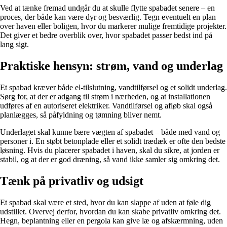
Ved at tænke fremad undgår du at skulle flytte spabadet senere – en
proces, der både kan være dyr og besværlig. Tegn eventuelt en plan
over haven eller boligen, hvor du markerer mulige fremtidige projekter.
Det giver et bedre overblik over, hvor spabadet passer bedst ind på
lang sigt.
Praktiske hensyn: strøm, vand og underlag
Et spabad kræver både el-tilslutning, vandtilførsel og et solidt underlag.
Sørg for, at der er adgang til strøm i nærheden, og at installationen
udføres af en autoriseret elektriker. Vandtilførsel og afløb skal også
planlægges, så påfyldning og tømning bliver nemt.
Underlaget skal kunne bære vægten af spabadet – både med vand og
personer i. En støbt betonplade eller et solidt trædæk er ofte den bedste
løsning. Hvis du placerer spabadet i haven, skal du sikre, at jorden er
stabil, og at der er god dræning, så vand ikke samler sig omkring det.
Tænk på privatliv og udsigt
Et spabad skal være et sted, hvor du kan slappe af uden at føle dig
udstillet. Overvej derfor, hvordan du kan skabe privatliv omkring det.
Hegn, beplantning eller en pergola kan give læ og afskærmning, uden