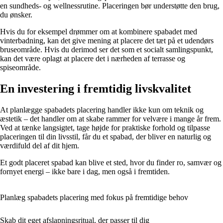
en sundheds- og wellnessrutine. Placeringen bør understøtte den brug,
du ønsker.
Hvis du for eksempel drømmer om at kombinere spabadet med
vinterbadning, kan det give mening at placere det tæt på et udendørs
bruseområde. Hvis du derimod ser det som et socialt samlingspunkt,
kan det være oplagt at placere det i nærheden af terrasse og
spiseområde.
En investering i fremtidig livskvalitet
At planlægge spabadets placering handler ikke kun om teknik og
æstetik – det handler om at skabe rammer for velvære i mange år frem.
Ved at tænke langsigtet, tage højde for praktiske forhold og tilpasse
placeringen til din livsstil, får du et spabad, der bliver en naturlig og
værdifuld del af dit hjem.
Et godt placeret spabad kan blive et sted, hvor du finder ro, samvær og
fornyet energi – ikke bare i dag, men også i fremtiden.
Planlæg spabadets placering med fokus på fremtidige behov
Skab dit eget afslapningsritual, der passer til dig