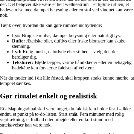
det. Det behøver ikke være et helt wellnessrum – et hjørne i stuen, et
badeværelse med dæmpet belysning eller en stol ved vinduet kan være
nok.
Tænk over, hvordan du kan gøre rummet indbydende:
Lys:
Brug stearinlys, dæmpet belysning eller naturligt lys.
Dufte:
Æteriske olier, duftlys eller friske blomster kan skabe
stemning.
Lyd:
Rolig musik, naturlyde eller stilhed – vælg det, der
beroliger dig.
Teksturer:
Bløde tæpper, varme håndklæder eller en behagelig
badekåbe kan forstærke følelsen af velvære.
Når du træder ind i dit lille fristed, skal kroppen straks kunne mærke, at
tempoet sænkes.
Gør ritualet enkelt og realistisk
Et afslapningsritual skal være noget, du faktisk kan holde fast i – ikke
endnu et punkt på to-do-listen. Start småt. Fem minutter med rolig
vejrtrækning, et fodbad efter arbejde eller en kort stund med
strækøvelser kan være nok.