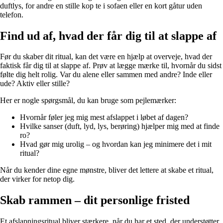
duftlys, for andre en stille kop te i sofaen eller en kort gåtur uden
telefon.
Find ud af, hvad der får dig til at slappe af
Før du skaber dit ritual, kan det være en hjælp at overveje, hvad der
faktisk får dig til at slappe af. Prøv at lægge mærke til, hvornår du sidst
følte dig helt rolig. Var du alene eller sammen med andre? Inde eller
ude? Aktiv eller stille?
Her er nogle spørgsmål, du kan bruge som pejlemærker:
Hvornår føler jeg mig mest afslappet i løbet af dagen?
Hvilke sanser (duft, lyd, lys, berøring) hjælper mig med at finde
ro?
Hvad gør mig urolig – og hvordan kan jeg minimere det i mit
ritual?
Når du kender dine egne mønstre, bliver det lettere at skabe et ritual,
der virker for netop dig.
Skab rammen – dit personlige fristed
Et afslapningsritual bliver stærkere, når du har et sted, der understøtter