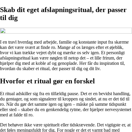
Skab dit eget afslapningsritual, der passer
til dig
I en travl hverdag med arbejde, familie og konstante input fra skærme
kan det være svært at finde ro. Mange af os længes efter et øjeblik,
hvor vi kan trække vejret dybt og mærke os selv igen. Et personligt
afslapningsritual kan være nøglen til netop det – et lille frirum, der
hjælper dig med at koble af og genoplade. Her får du inspiration til,
hvordan du skaber et ritual, der passer til dig og dit liv.
Hvorfor et ritual gør en forskel
Et ritual adskiller sig fra en tilfældig pause. Det er en bevidst handling,
du gentager, og som signalerer til kroppen og sindet, at nu er det tid til
ro. Når du gør det samme igen og igen – måske på samme tidspunkt
eller sted – skaber du en genkendelig rytme, der hjælper nervesystemet
med at falde til ro.
Det behøver ikke være spirituelt eller tidskrævende. Det vigtigste er, at
det føles meningsfuldt for dig. For nogle er det et varmt bad med