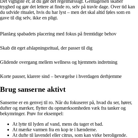
Det vigtigste er, at du gør det regelmæssigt. Gentagelsen skaber
tryghed og gør det lettere at finde ro, selv på travle dage. Over tid kan
du udvide ritualet, hvis du har lyst – men det skal altid føles som en
gave til dig selv, ikke en pligt.
Planlæg spabadets placering med fokus på fremtidige behov
Skab dit eget afslapningsritual, der passer til dig
Glidende overgang mellem wellness og hjemmets indretning
Korte pauser, klarere sind – bevægelse i hverdagen derhjemme
Brug sanserne aktivt
Sanserne er en genvej til ro. Når du fokuserer på, hvad du ser, hører,
dufter og mærker, flytter du opmærksomheden væk fra tanker og
bekymringer. Prøv for eksempel:
At lytte til lyden af vand, mens du tager et bad.
At mærke varmen fra en kop te i hænderne.
At dufte til lavendel eller citrus, som kan virke beroligende.