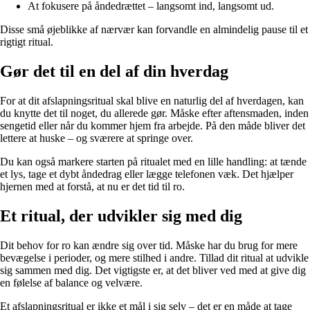
At fokusere på åndedrættet – langsomt ind, langsomt ud.
Disse små øjeblikke af nærvær kan forvandle en almindelig pause til et
rigtigt ritual.
Gør det til en del af din hverdag
For at dit afslapningsritual skal blive en naturlig del af hverdagen, kan
du knytte det til noget, du allerede gør. Måske efter aftensmaden, inden
sengetid eller når du kommer hjem fra arbejde. På den måde bliver det
lettere at huske – og sværere at springe over.
Du kan også markere starten på ritualet med en lille handling: at tænde
et lys, tage et dybt åndedrag eller lægge telefonen væk. Det hjælper
hjernen med at forstå, at nu er det tid til ro.
Et ritual, der udvikler sig med dig
Dit behov for ro kan ændre sig over tid. Måske har du brug for mere
bevægelse i perioder, og mere stilhed i andre. Tillad dit ritual at udvikle
sig sammen med dig. Det vigtigste er, at det bliver ved med at give dig
en følelse af balance og velvære.
Et afslapningsritual er ikke et mål i sig selv – det er en måde at tage